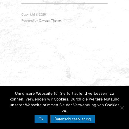
Copyright © 2026
Powered by
Oxygen Theme
.
Um unsere Webseite für Sie fortlaufend verbessern zu
können, verwenden wir Cookies. Durch die weitere Nutzung
unserer Webseite stimmen Sie der Verwendung von Cookies
zu.
Ok
Datenschutzerklärung