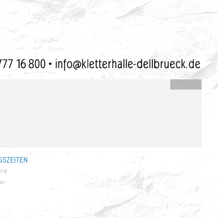
Allgemein
GSZEITEN
018
an