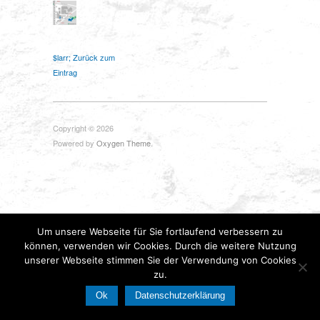
$larr; Zurück zum
Eintrag
Copyright © 2026
Powered by
Oxygen Theme
.
Um unsere Webseite für Sie fortlaufend verbessern zu
können, verwenden wir Cookies. Durch die weitere Nutzung
unserer Webseite stimmen Sie der Verwendung von Cookies
zu.
Ok
Datenschutzerklärung